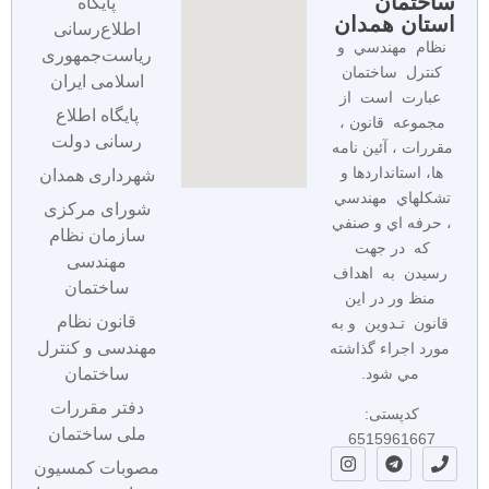
ساختمان
پایگاه
استان همدان
اطلاع‌رسانی
نظام مهندسي و
ریاست‌جمهوری
كنترل ساختمان
اسلامی ایران
عبارت است از
پایگاه اطلاع
مجموعه قانون ،
رسانی دولت
مقررات ، آئين نامه
ها، استانداردها و
شهرداری همدان
تشكلهاي مهندسي
شورای مرکزی
، حرفه اي و صنفي
سازمان نظام
كه در جهت
مهندسی
رسيدن به اهداف
ساختمان
منظ ور در اين
قانون نظام
قانون تـدوين و به
مهندسی و کنترل
مورد اجراء گذاشته
مي شود.
ساختمان
دفتر مقررات
کدپستی:
ملی ساختمان
6515961667
مصوبات کمسیون