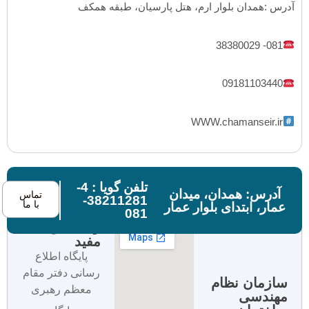
آدرس :همدان بلوار ارم، هتل پارسیان، طبقه همکف
081- 38380029
09181103440
WWW.chamanseir.ir
تلفن گویا : 4-
آدرس: همدان، میدان
تماس
38211281-
با ما
عمار، ابتدای بلوار عمار
081
لینک های
مفید
پایگاه اطلاع
رسانی دفتر مقام
سازمان نظام
معظم رهبری
مهندسی