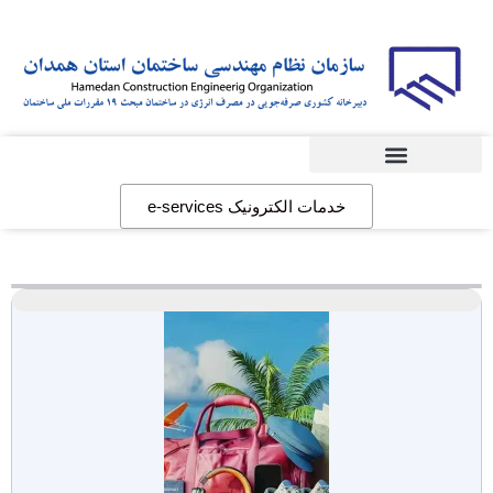
دبیرخانه مبحث19
خدمات الکترونیک e-services