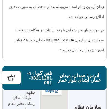
زمان آزمون و نام استاد مربوطه بعد از حدنصاب به صورت دقیق
اطلاع رسانی خواهد شد.
درصورت نیاز به راهنمایی یا رفع ایرادات در هنگام ثبت نام با
شماره‌های سازمان 84-38211281-081 داخلی 6 یا 207 (واحد
آموزش) تماس حاصل نمایید.”
تلفن گویا : 4-
آدرس: همدان، میدان
تماس
38211281-
با ما
عمار، ابتدای بلوار عمار
081
لینک های
مفید
پایگاه اطلاع
رسانی دفتر مقام
سازمان نظام