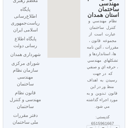
معظم رهبری
مهندسی
ساختمان
پایگاه
استان همدان
اطلاع‌رسانی
نظام مهندسي و
ریاست‌جمهوری
كنترل ساختمان
اسلامی ایران
عبارت است از
پایگاه اطلاع
مجموعه قانون ،
رسانی دولت
مقررات ، آئين نامه
ها، استانداردها و
شهرداری همدان
تشكلهاي مهندسي
شورای مرکزی
، حرفه اي و صنفي
سازمان نظام
كه در جهت
مهندسی
رسيدن به اهداف
ساختمان
منظ ور در اين
قانون نظام
قانون تـدوين و به
مهندسی و کنترل
مورد اجراء گذاشته
مي شود.
ساختمان
دفتر مقررات
کدپستی:
ملی ساختمان
6515961667