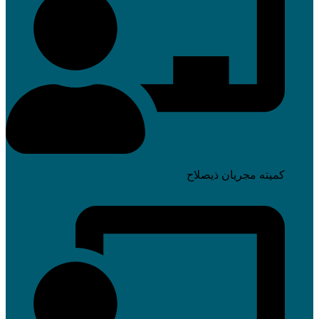
کمیته مجریان ذیصلاح