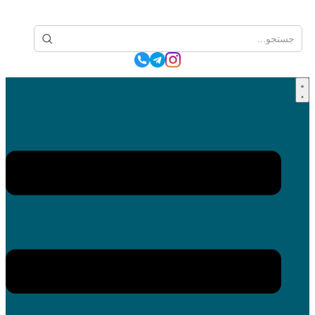
پرش
به
محتوا