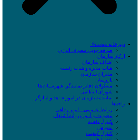
دبیرخانه مبحث19
صرفه جویی مصرف انرژی
ارکان‌سازمان
اهداف سازمان
هیات مدیره و هیات رئیسه
مدیران سازمان
بازرسان
مسئولان دفاتر نمايندگي شهرستان ها
شورای انتظامی
نماينده سازمان در امور شاهد و ايثارگر
واحدها
روابط عمومی – امور رفاهی
عضویت و امور پروانه اشتغال
کنترل نقشه
آموزش
کنترل کیفیت
امور ناظرین