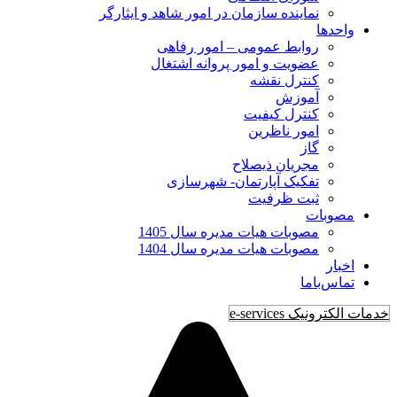
نماينده سازمان در امور شاهد و ايثارگر
واحدها
روابط عمومی – امور رفاهی
عضویت و امور پروانه اشتغال
کنترل نقشه
آموزش
کنترل کیفیت
امور ناظرین
گاز
مجریان ذیصلاح
تفکیک آپارتمان- شهرسازی
ثبت ظرفیت
مصوبات
مصوبات هیات مدیره سال 1405
مصوبات هیات مدیره سال 1404
اخبار
تماس‌با‌ما
خدمات الکترونیک e-services