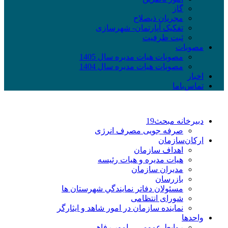
گاز
مجریان ذیصلاح
تفکیک آپارتمان- شهرسازی
ثبت ظرفیت
مصوبات
مصوبات هیات مدیره سال 1405
مصوبات هیات مدیره سال 1404
اخبار
تماس‌با‌ما
دبیرخانه مبحث19
صرفه جویی مصرف انرژی
ارکان‌سازمان
اهداف سازمان
هیات مدیره و هیات رئیسه
مدیران سازمان
بازرسان
مسئولان دفاتر نمايندگي شهرستان ها
شورای انتظامی
نماينده سازمان در امور شاهد و ايثارگر
واحدها
روابط عمومی – امور رفاهی