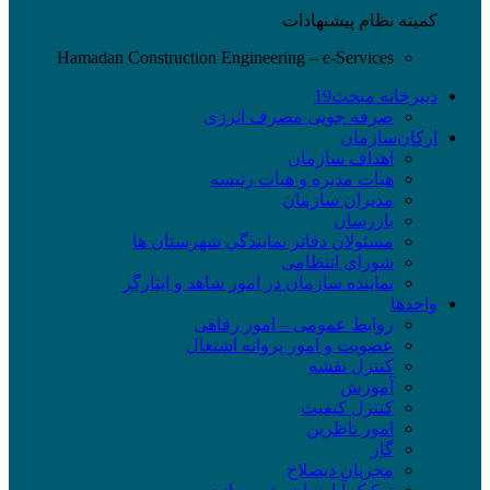
کمیته نظام پیشنهادات
Hamadan Construction Engineering – e-Services
دبیرخانه مبحث19
صرفه جویی مصرف انرژی
ارکان‌سازمان
اهداف سازمان
هیات مدیره و هیات رئیسه
مدیران سازمان
بازرسان
مسئولان دفاتر نمايندگي شهرستان ها
شورای انتظامی
نماينده سازمان در امور شاهد و ايثارگر
واحدها
روابط عمومی – امور رفاهی
عضویت و امور پروانه اشتغال
کنترل نقشه
آموزش
کنترل کیفیت
امور ناظرین
گاز
مجریان ذیصلاح