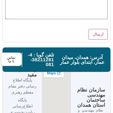
تلفن گویا : 4-
آدرس: همدان، میدان
تماس
38211281-
با ما
عمار، ابتدای بلوار عمار
081
لینک های
مفید
پایگاه اطلاع
رسانی دفتر مقام
سازمان نظام
معظم رهبری
مهندسی
ساختمان
پایگاه
استان همدان
اطلاع‌رسانی
نظام مهندسي و
ریاست‌جمهوری