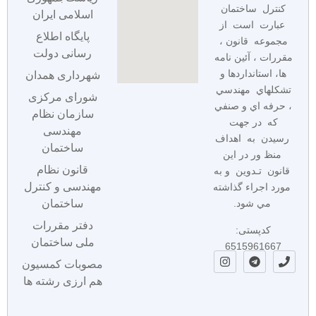
كنترل ساختمان
اسلامی ایران
عبارت است از
پایگاه اطلاع
مجموعه قانون ،
رسانی دولت
مقررات ، آئين نامه
ها، استانداردها و
شهرداری همدان
تشكلهاي مهندسي
شورای مرکزی
، حرفه اي و صنفي
سازمان نظام
كه در جهت
مهندسی
رسيدن به اهداف
ساختمان
منظ ور در اين
قانون نظام
قانون تـدوين و به
مهندسی و کنترل
مورد اجراء گذاشته
مي شود.
ساختمان
دفتر مقررات
کدپستی:
ملی ساختمان
6515961667
مصوبات کمسیون
هم ارزی رشته ها