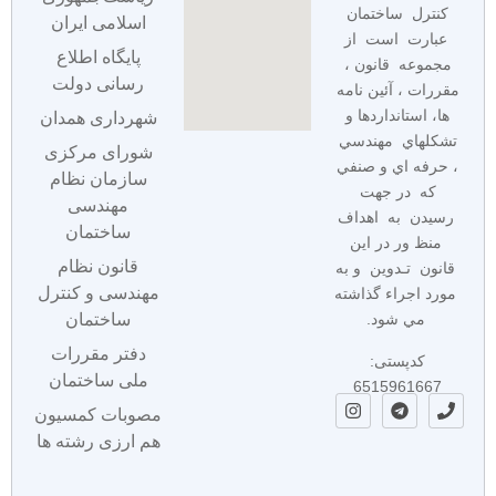
كنترل ساختمان
اسلامی ایران
عبارت است از
پایگاه اطلاع
مجموعه قانون ،
رسانی دولت
مقررات ، آئين نامه
ها، استانداردها و
شهرداری همدان
تشكلهاي مهندسي
شورای مرکزی
، حرفه اي و صنفي
سازمان نظام
كه در جهت
مهندسی
رسيدن به اهداف
ساختمان
منظ ور در اين
قانون نظام
قانون تـدوين و به
مهندسی و کنترل
مورد اجراء گذاشته
مي شود.
ساختمان
دفتر مقررات
کدپستی:
ملی ساختمان
6515961667
مصوبات کمسیون
هم ارزی رشته ها