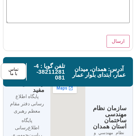
تلفن گویا : 4-
آدرس: همدان، میدان
تماس
38211281-
با ما
عمار، ابتدای بلوار عمار
081
لینک های
مفید
پایگاه اطلاع
رسانی دفتر مقام
سازمان نظام
معظم رهبری
مهندسی
ساختمان
پایگاه
استان همدان
اطلاع‌رسانی
نظام مهندسي و
ریاست‌جمهوری