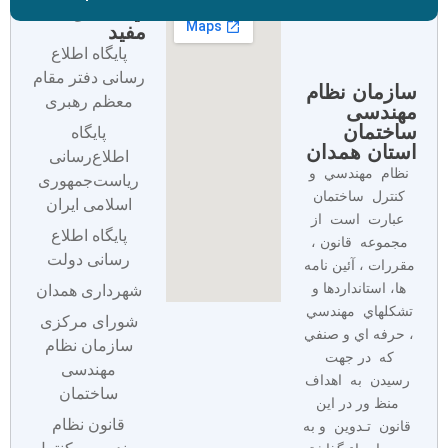
لینک های
مفید
پایگاه اطلاع
رسانی دفتر مقام
سازمان نظام
معظم رهبری
مهندسی
ساختمان
پایگاه
استان همدان
اطلاع‌رسانی
نظام مهندسي و
ریاست‌جمهوری
كنترل ساختمان
اسلامی ایران
عبارت است از
پایگاه اطلاع
مجموعه قانون ،
رسانی دولت
مقررات ، آئين نامه
ها، استانداردها و
شهرداری همدان
تشكلهاي مهندسي
شورای مرکزی
، حرفه اي و صنفي
سازمان نظام
كه در جهت
مهندسی
رسيدن به اهداف
ساختمان
منظ ور در اين
قانون نظام
قانون تـدوين و به