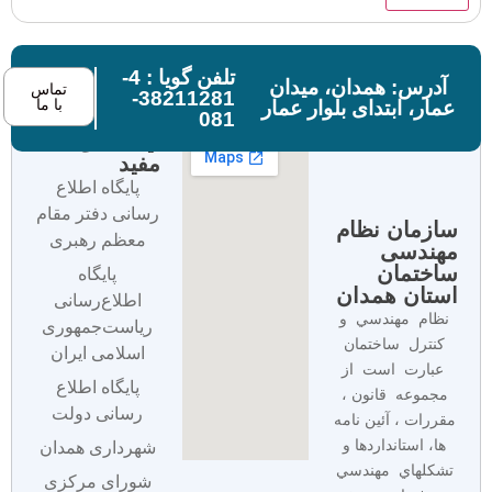
تلفن گویا : 4-
آدرس: همدان، میدان
تماس
38211281-
با ما
عمار، ابتدای بلوار عمار
081
لینک های
مفید
پایگاه اطلاع
رسانی دفتر مقام
سازمان نظام
معظم رهبری
مهندسی
ساختمان
پایگاه
استان همدان
اطلاع‌رسانی
نظام مهندسي و
ریاست‌جمهوری
كنترل ساختمان
اسلامی ایران
عبارت است از
پایگاه اطلاع
مجموعه قانون ،
رسانی دولت
مقررات ، آئين نامه
ها، استانداردها و
شهرداری همدان
تشكلهاي مهندسي
شورای مرکزی