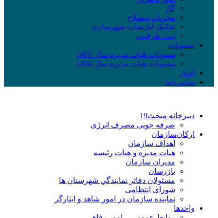
گاز
مجریان ذیصلاح
تفکیک آپارتمان- شهرسازی
ثبت ظرفیت
مصوبات
مصوبات هیات مدیره سال 1405
مصوبات هیات مدیره سال 1404
اخبار
تماس‌با‌ما
دبیرخانه مبحث19
صرفه جویی مصرف انرژی
ارکان‌سازمان
اهداف سازمان
هیات مدیره و هیات رئیسه
مدیران سازمان
بازرسان
مسئولان دفاتر نمايندگي شهرستان ها
شورای انتظامی
نماينده سازمان در امور شاهد و ايثارگر
واحدها
روابط عمومی – امور رفاهی