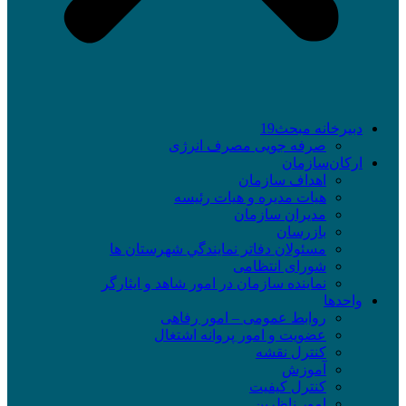
دبیرخانه مبحث19
صرفه جویی مصرف انرژی
ارکان‌سازمان
اهداف سازمان
هیات مدیره و هیات رئیسه
مدیران سازمان
بازرسان
مسئولان دفاتر نمايندگي شهرستان ها
شورای انتظامی
نماينده سازمان در امور شاهد و ايثارگر
واحدها
روابط عمومی – امور رفاهی
عضویت و امور پروانه اشتغال
کنترل نقشه
آموزش
کنترل کیفیت
امور ناظرین