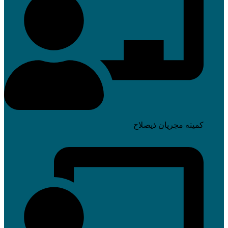
کمیته مجریان ذیصلاح