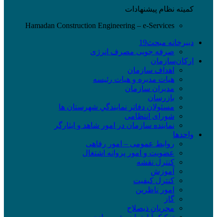
کمیته نظام پیشنهادات
Hamadan Construction Engineering – e-Services
دبیرخانه مبحث19
صرفه جویی مصرف انرژی
ارکان‌سازمان
اهداف سازمان
هیات مدیره و هیات رئیسه
مدیران سازمان
بازرسان
مسئولان دفاتر نمايندگي شهرستان ها
شورای انتظامی
نماينده سازمان در امور شاهد و ايثارگر
واحدها
روابط عمومی – امور رفاهی
عضویت و امور پروانه اشتغال
کنترل نقشه
آموزش
کنترل کیفیت
امور ناظرین
گاز
مجریان ذیصلاح