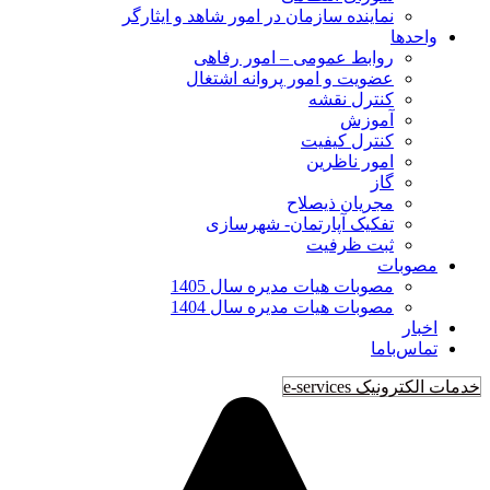
نماينده سازمان در امور شاهد و ايثارگر
واحدها
روابط عمومی – امور رفاهی
عضویت و امور پروانه اشتغال
کنترل نقشه
آموزش
کنترل کیفیت
امور ناظرین
گاز
مجریان ذیصلاح
تفکیک آپارتمان- شهرسازی
ثبت ظرفیت
مصوبات
مصوبات هیات مدیره سال 1405
مصوبات هیات مدیره سال 1404
اخبار
تماس‌با‌ما
خدمات الکترونیک e-services