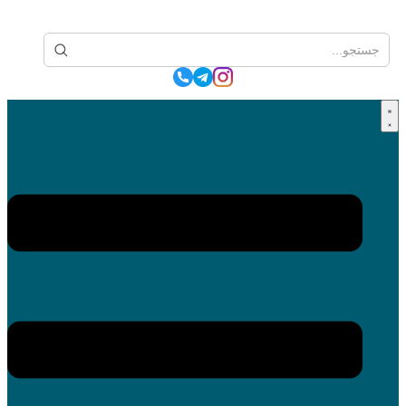
پرش
به
محتوا