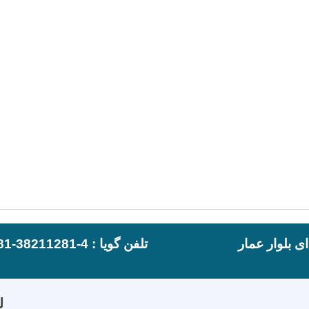
ی بلوار عمار
تلفن گویا : 4-38211281-081
ل