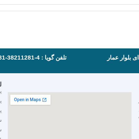
ی بلوار عمار
تلفن گویا : 4-38211281-081
ل
پ
پ
پ
ش
ش