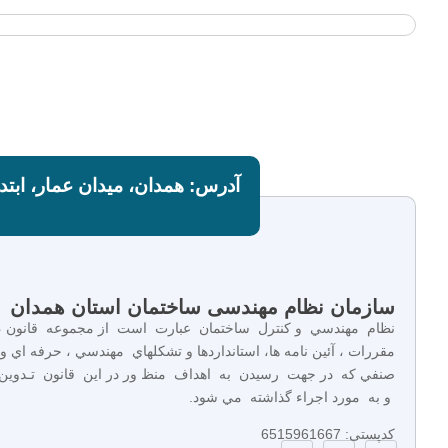
آدرس: همدان، میدان عمار، ابتدا
سازمان نظام مهندسی ساختمان استان همدان
نظام مهندسي و كنترل ساختمان عبارت است از مجموعه قانون ،
مقررات ، آئين نامه ها، استانداردها و تشكلهاي مهندسي ، حرفه اي و
صنفي كه در جهت رسيدن به اهداف منظ ور در اين قانون تـدوين
و به مورد اجراء گذاشته مي شود.
کدپستی: 6515961667