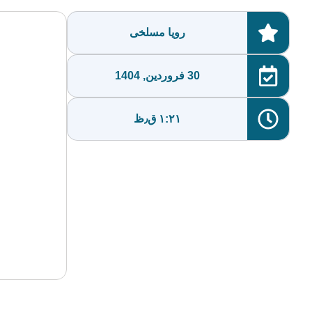
رویا مسلخی
30 فروردین, 1404
۱:۲۱ ق٫ظ